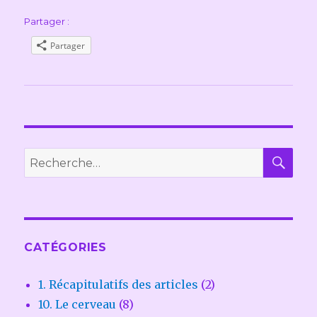
Partager :
Partager
REC
Recherche
pour :
CATÉGORIES
1. Récapitulatifs des articles
(2)
10. Le cerveau
(8)