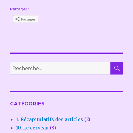
Partager :
Partager
REC
Recherche
pour :
CATÉGORIES
1. Récapitulatifs des articles
(2)
10. Le cerveau
(8)