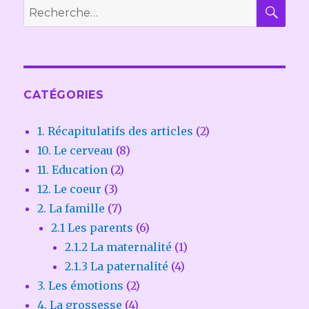
REC
Recherche
pour :
CATÉGORIES
1. Récapitulatifs des articles
(2)
10. Le cerveau
(8)
11. Education
(2)
12. Le coeur
(3)
2. La famille
(7)
2.1 Les parents
(6)
2.1.2 La maternalité
(1)
2.1.3 La paternalité
(4)
3. Les émotions
(2)
4. La grossesse
(4)