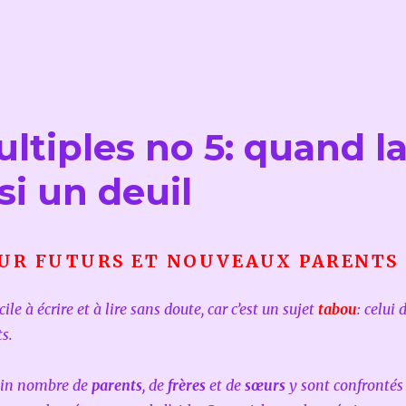
ltiples no 5: quand l
si un deuil
UR FUTURS ET NOUVEAUX PARENTS
cile à écrire et à lire sans doute, car c’est un sujet
tabou
:
celui 
ts.
tain nombre de
parents
, de
frères
et de
sœurs
y sont confrontés