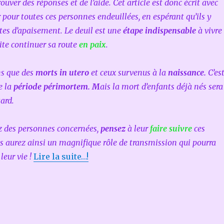
ouver des réponses et de l’aide. Cet article est donc écrit avec
pour toutes ces personnes endeuillées, en espérant qu’ils y
tes d’apaisement. Le deuil est une
étape indispensable
à vivre
ite continuer sa route
en paix
.
ns que des
morts in utero
et ceux survenus à la
naissance.
C’es
 la
période périmortem. M
ais la mort d’enfants déjà nés sera
tard.
z des personnes concernées,
pensez
à leur
faire suivre
ces
s aurez ainsi un magnifique rôle de transmission qui pourra
leur vie !
Lire la suite…!