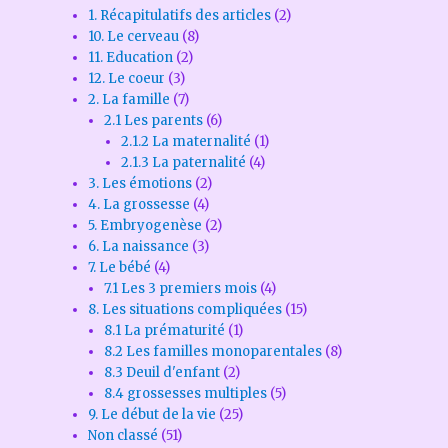
1. Récapitulatifs des articles
(2)
10. Le cerveau
(8)
11. Education
(2)
12. Le coeur
(3)
2. La famille
(7)
2.1 Les parents
(6)
2.1.2 La maternalité
(1)
2.1.3 La paternalité
(4)
3. Les émotions
(2)
4. La grossesse
(4)
5. Embryogenèse
(2)
6. La naissance
(3)
7. Le bébé
(4)
7.1 Les 3 premiers mois
(4)
8. Les situations compliquées
(15)
8.1 La prématurité
(1)
8.2 Les familles monoparentales
(8)
8.3 Deuil d'enfant
(2)
8.4 grossesses multiples
(5)
9. Le début de la vie
(25)
Non classé
(51)