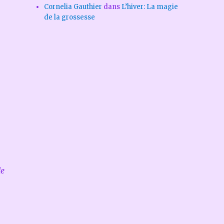
Cornelia Gauthier
dans
L’hiver: La magie
de la grossesse
a
de