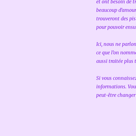
no
et ont besoin de tr
5:
beaucoup d’amour 
quand
trouveront des pis
la
grossesse
pour pouvoir ensu
est
aussi
Ici, nous ne parlo
un
deuil
ce que l’on nomme
aussi traitée plus 
Si vous connaisse
informations. Vou
peut-être changer 