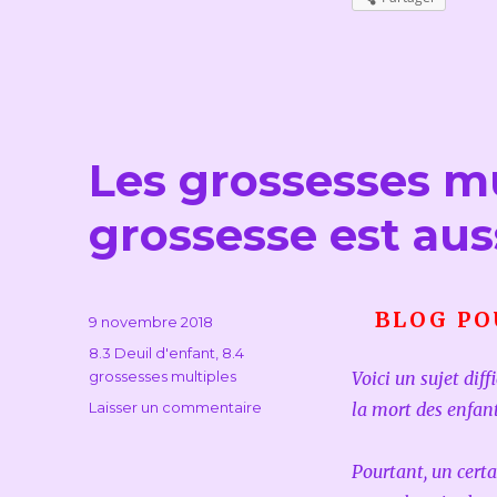
Les grossesses mu
grossesse est aus
BLOG PO
Publié
9 novembre 2018
le
Catégories
8.3 Deuil d'enfant
,
8.4
grossesses multiples
Voici un sujet diffi
sur
Laisser un commentaire
la mort des enfan
Les
grossesses
Pourtant, un cer
multiples