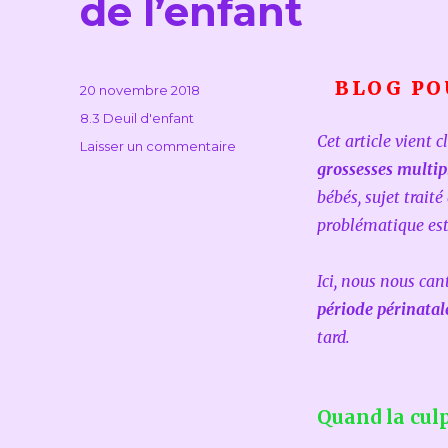
de l’enfant
BLOG PO
Publié
20 novembre 2018
le
Catégories
8.3 Deuil d'enfant
Cet article vient c
sur
Laisser un commentaire
Quand
grossesses multip
la
bébés, sujet trait
culpabilité
problématique est
se
mêle
au
Ici, nous nous ca
deuil
période périnatal
de
l’enfant
tard.
Quand la culp