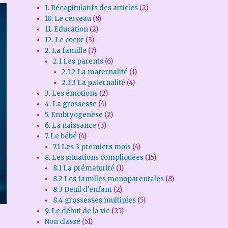
1. Récapitulatifs des articles
(2)
10. Le cerveau
(8)
11. Education
(2)
12. Le coeur
(3)
2. La famille
(7)
2.1 Les parents
(6)
2.1.2 La maternalité
(1)
2.1.3 La paternalité
(4)
3. Les émotions
(2)
4. La grossesse
(4)
5. Embryogenèse
(2)
6. La naissance
(3)
7. Le bébé
(4)
7.1 Les 3 premiers mois
(4)
8. Les situations compliquées
(15)
8.1 La prématurité
(1)
8.2 Les familles monoparentales
(8)
8.3 Deuil d'enfant
(2)
8.4 grossesses multiples
(5)
9. Le début de la vie
(25)
Non classé
(51)