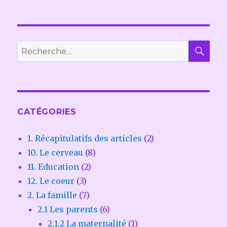
REC
Recherche
pour :
CATÉGORIES
1. Récapitulatifs des articles
(2)
10. Le cerveau
(8)
11. Education
(2)
12. Le coeur
(3)
2. La famille
(7)
2.1 Les parents
(6)
2.1.2 La maternalité
(1)