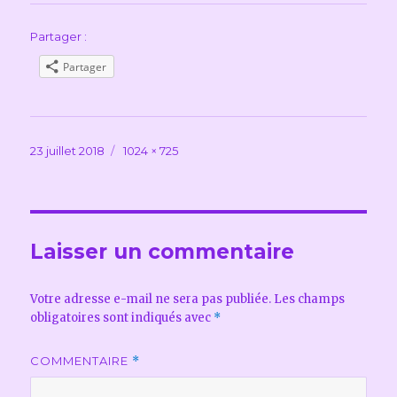
Partager :
Partager
Publié
Taille
23 juillet 2018
1024 × 725
le
réelle
Laisser un commentaire
Votre adresse e-mail ne sera pas publiée.
Les champs
obligatoires sont indiqués avec
*
COMMENTAIRE
*