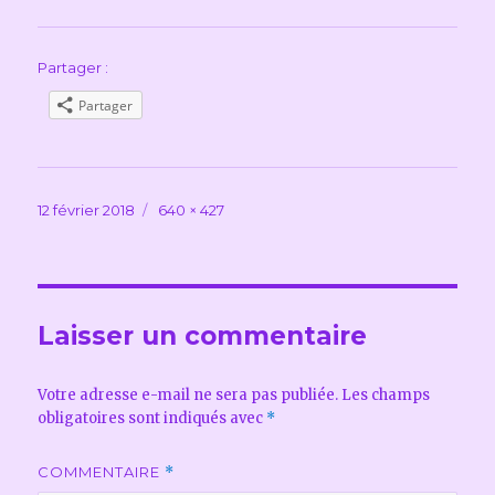
Partager :
Partager
Publié
Taille
12 février 2018
640 × 427
le
réelle
Laisser un commentaire
Votre adresse e-mail ne sera pas publiée.
Les champs
obligatoires sont indiqués avec
*
COMMENTAIRE
*