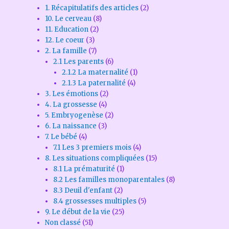
1. Récapitulatifs des articles
(2)
10. Le cerveau
(8)
11. Education
(2)
12. Le coeur
(3)
2. La famille
(7)
2.1 Les parents
(6)
2.1.2 La maternalité
(1)
2.1.3 La paternalité
(4)
3. Les émotions
(2)
4. La grossesse
(4)
5. Embryogenèse
(2)
6. La naissance
(3)
7. Le bébé
(4)
7.1 Les 3 premiers mois
(4)
8. Les situations compliquées
(15)
8.1 La prématurité
(1)
8.2 Les familles monoparentales
(8)
8.3 Deuil d'enfant
(2)
8.4 grossesses multiples
(5)
9. Le début de la vie
(25)
Non classé
(51)