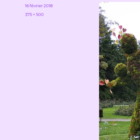
Publié
16 février 2018
le
Taille
375 × 500
réelle