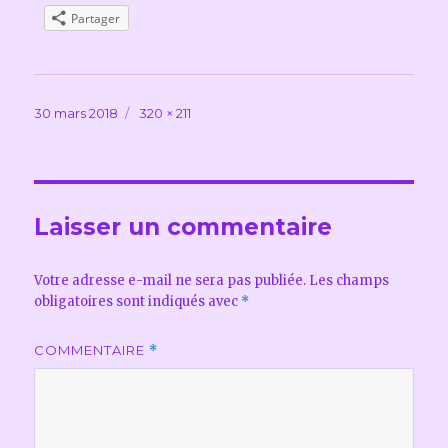
Partager
Publié
Taille
30 mars 2018
320 × 211
le
réelle
Laisser un commentaire
Votre adresse e-mail ne sera pas publiée.
Les champs
obligatoires sont indiqués avec
*
COMMENTAIRE
*