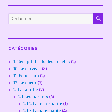
REC
Recherche
pour :
CATÉGORIES
1. Récapitulatifs des articles
(2)
10. Le cerveau
(8)
11. Education
(2)
12. Le coeur
(3)
2. La famille
(7)
2.1 Les parents
(6)
2.1.2 La maternalité
(1)
2.1.3 La paternalité
(4)