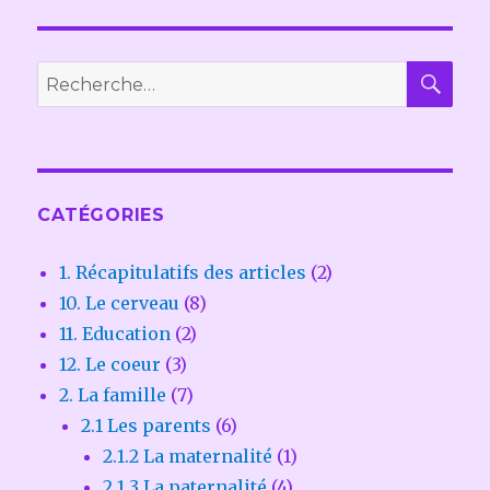
REC
Recherche
pour :
CATÉGORIES
1. Récapitulatifs des articles
(2)
10. Le cerveau
(8)
11. Education
(2)
12. Le coeur
(3)
2. La famille
(7)
2.1 Les parents
(6)
2.1.2 La maternalité
(1)
2.1.3 La paternalité
(4)