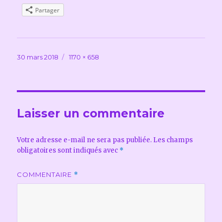
Partager
Publié
Taille
30 mars 2018
1170 × 658
le
réelle
Laisser un commentaire
Votre adresse e-mail ne sera pas publiée.
Les champs
obligatoires sont indiqués avec
*
COMMENTAIRE
*