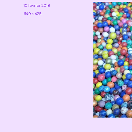
Publié
10 février 2018
le
Taille
640 × 425
réelle