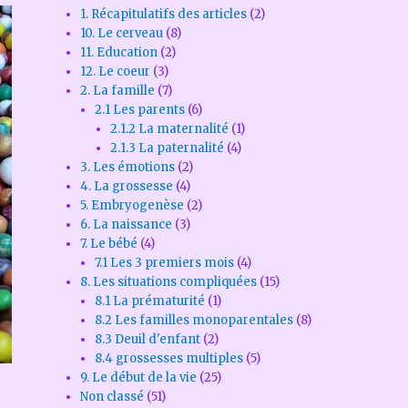
1. Récapitulatifs des articles
(2)
10. Le cerveau
(8)
11. Education
(2)
12. Le coeur
(3)
2. La famille
(7)
2.1 Les parents
(6)
2.1.2 La maternalité
(1)
2.1.3 La paternalité
(4)
3. Les émotions
(2)
4. La grossesse
(4)
5. Embryogenèse
(2)
6. La naissance
(3)
7. Le bébé
(4)
7.1 Les 3 premiers mois
(4)
8. Les situations compliquées
(15)
8.1 La prématurité
(1)
8.2 Les familles monoparentales
(8)
8.3 Deuil d'enfant
(2)
8.4 grossesses multiples
(5)
9. Le début de la vie
(25)
Non classé
(51)