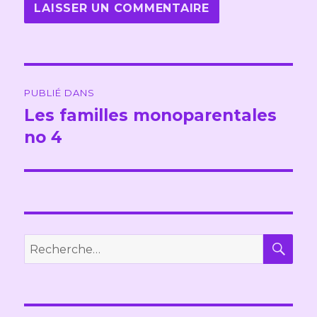
Navigation
PUBLIÉ DANS
de
Les familles monoparentales
no 4
l’article
REC
Recherche
pour :