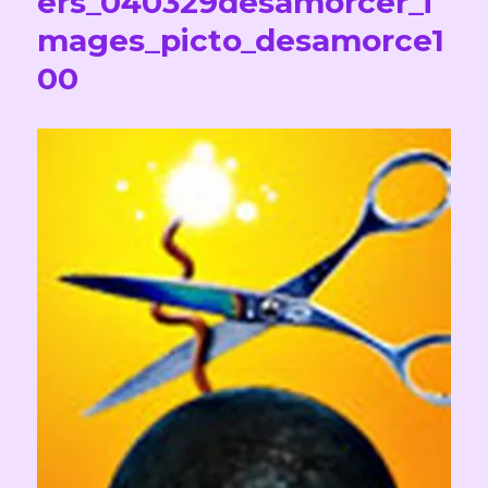
ers_040329desamorcer_i
mages_picto_desamorce1
00