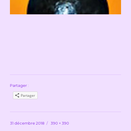
Partager :
Partager
Publié
Taille
31 décembre 2018
390 × 390
le
réelle