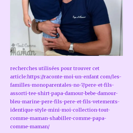
recherches utilisées pour trouver cet
article:https://raconte-moi-un-enfant com/les-
familles-monoparentales-no-7/pere-et-fils-
assorti-tee-shirt-papa-damour-bebe-damour-
bleu-marine-pere-fils-pere-et-fils-vetements-
identique-style-mini-moi-collection-tout-
comme-maman-shabiller-comme-papa-
comme-maman/