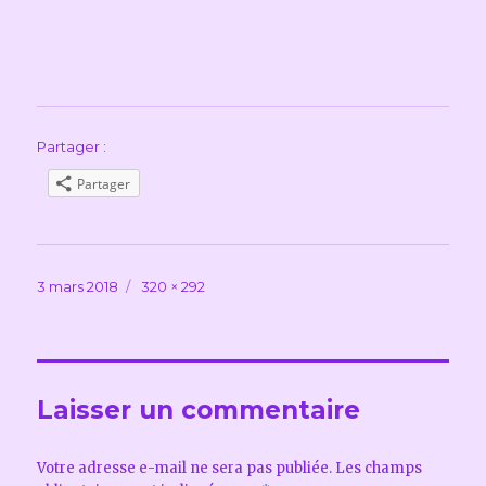
Partager :
Partager
Publié
Taille
3 mars 2018
320 × 292
le
réelle
Laisser un commentaire
Votre adresse e-mail ne sera pas publiée.
Les champs