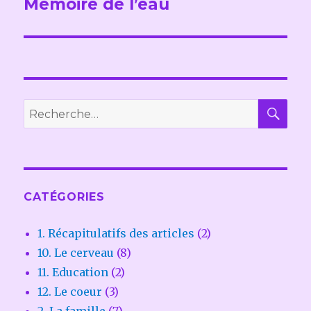
Mémoire de l’eau
l’article
REC
Recherche
pour :
CATÉGORIES
1. Récapitulatifs des articles
(2)
10. Le cerveau
(8)
11. Education
(2)
12. Le coeur
(3)
2. La famille
(7)