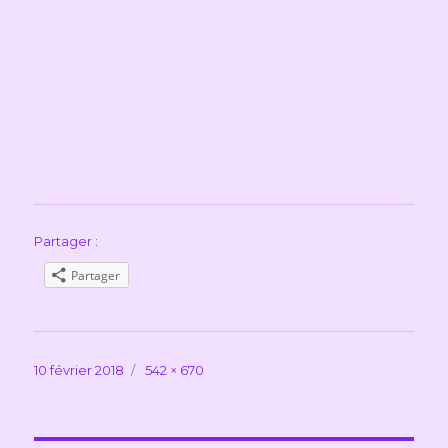
Partager :
Partager
Publié
Taille
10 février 2018
542 × 670
le
réelle