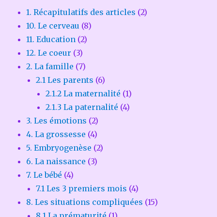
1. Récapitulatifs des articles
(2)
10. Le cerveau
(8)
11. Education
(2)
12. Le coeur
(3)
2. La famille
(7)
2.1 Les parents
(6)
2.1.2 La maternalité
(1)
2.1.3 La paternalité
(4)
3. Les émotions
(2)
4. La grossesse
(4)
5. Embryogenèse
(2)
6. La naissance
(3)
7. Le bébé
(4)
7.1 Les 3 premiers mois
(4)
8. Les situations compliquées
(15)
8.1 La prématurité
(1)