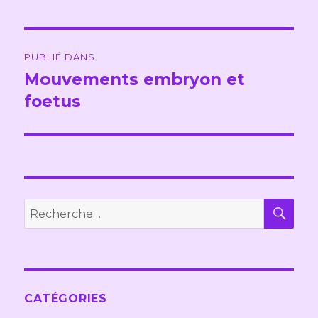
Navigation
PUBLIÉ DANS
de
Mouvements embryon et
foetus
l’article
REC
Recherche
pour :
CATÉGORIES