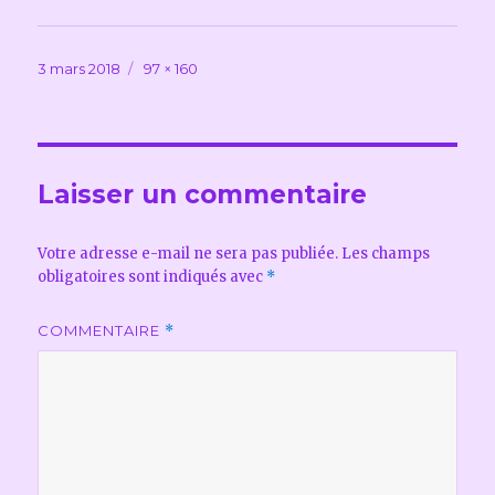
Publié
Taille
3 mars 2018
97 × 160
le
réelle
Laisser un commentaire
Votre adresse e-mail ne sera pas publiée.
Les champs
obligatoires sont indiqués avec
*
COMMENTAIRE
*