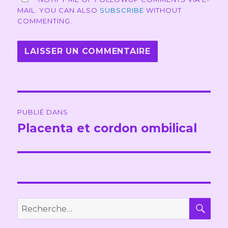
MAIL. YOU CAN ALSO
SUBSCRIBE
WITHOUT
COMMENTING.
Navigation
PUBLIÉ DANS
de
Placenta et cordon ombilical
l’article
REC
Recherche
pour :