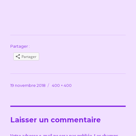
Partager :
Partager
Publié
Taille
19 novembre 2018
400 × 400
le
réelle
Laisser un commentaire