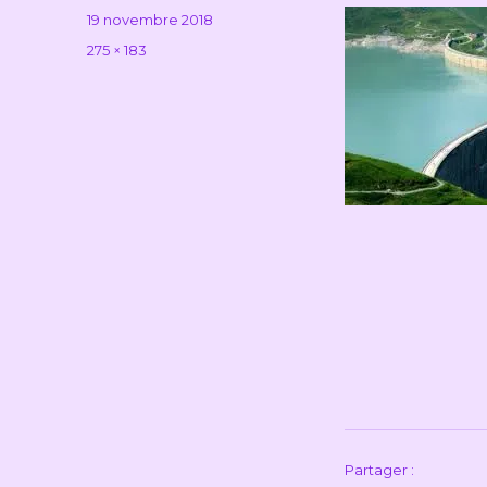
Publié
19 novembre 2018
le
Taille
275 × 183
réelle
Partager :