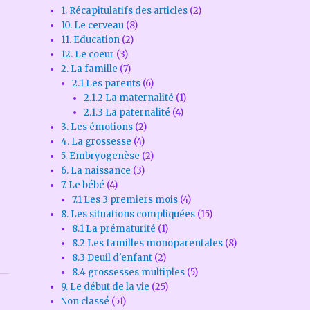
1. Récapitulatifs des articles
(2)
10. Le cerveau
(8)
11. Education
(2)
12. Le coeur
(3)
2. La famille
(7)
2.1 Les parents
(6)
2.1.2 La maternalité
(1)
2.1.3 La paternalité
(4)
3. Les émotions
(2)
4. La grossesse
(4)
5. Embryogenèse
(2)
6. La naissance
(3)
7. Le bébé
(4)
7.1 Les 3 premiers mois
(4)
8. Les situations compliquées
(15)
8.1 La prématurité
(1)
8.2 Les familles monoparentales
(8)
8.3 Deuil d'enfant
(2)
8.4 grossesses multiples
(5)
9. Le début de la vie
(25)
Non classé
(51)