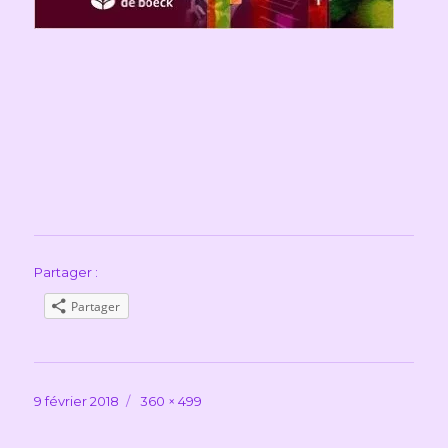
Partager :
Partager
Publié
Taille
9 février 2018
360 × 499
le
réelle