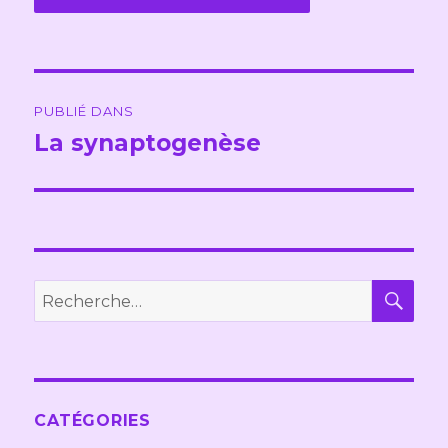
Navigation
PUBLIÉ DANS
de
La synaptogenèse
l’article
REC
Recherche
pour :
CATÉGORIES