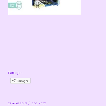
Partager :
Partager
Publié
Taille
27 août 2018
309 × 499