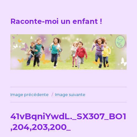
Raconte-moi un enfant !
Image précédente
Image suivante
41vBqniYwdL._SX307_BO1
,204,203,200_