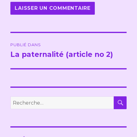
Navigation
PUBLIÉ DANS
de
La paternalité (article no 2)
l’article
REC
Recherche
pour :