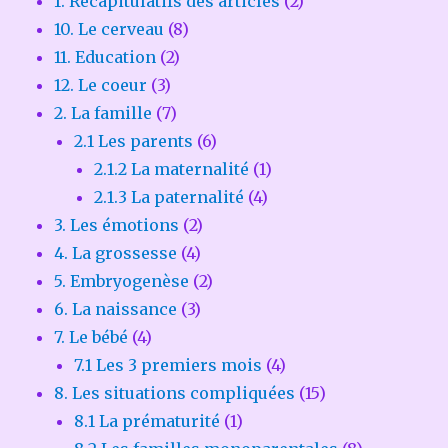
1. Récapitulatifs des articles
(2)
10. Le cerveau
(8)
11. Education
(2)
12. Le coeur
(3)
2. La famille
(7)
2.1 Les parents
(6)
2.1.2 La maternalité
(1)
2.1.3 La paternalité
(4)
3. Les émotions
(2)
4. La grossesse
(4)
5. Embryogenèse
(2)
6. La naissance
(3)
7. Le bébé
(4)
7.1 Les 3 premiers mois
(4)
8. Les situations compliquées
(15)
8.1 La prématurité
(1)