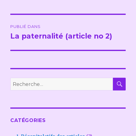
Navigation
PUBLIÉ DANS
de
La paternalité (article no 2)
l’article
REC
Recherche
pour :
CATÉGORIES