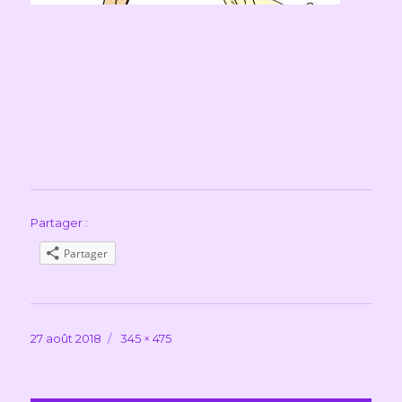
Partager :
Partager
Publié
Taille
27 août 2018
345 × 475
le
réelle