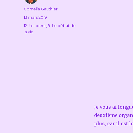
Auteur
Cornelia Gauthier
Publié
13 mars 2019
le
Catégories
12. Le coeur
,
9. Le début de
la vie
Je vous ai longu
deuxième organe
plus, car il est 