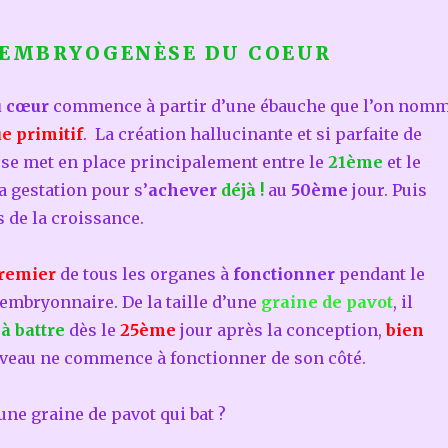
EMBRYOGENÈSE DU COEUR
u cœur
commence à partir d’une ébauche que l’on nom
e primitif
. La création hallucinante et si parfaite de
se met en place principalement entre le
21ème
et le
a gestation pour s’
achever
déjà !
au
50ème
jour. Puis
 de la croissance.
remier
de tous les organes à
fonctionner
pendant le
mbryonnaire. De la taille d’une
graine de pavot
, il
 à battre
dès le
25ème
jour après la conception,
bien
rveau ne commence à fonctionner de son côté.
une graine de pavot qui bat ?