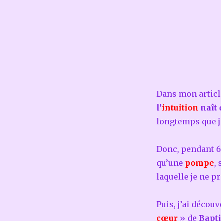
Dans mon article
l’
intuition
naît 
longtemps que je
Donc, pendant 65
qu’une
pompe
,
laquelle je ne p
Puis, j’ai découv
cœur
» de
Bapti