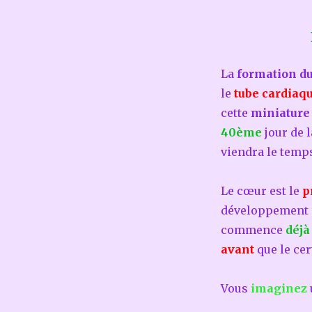
La
formation d
le
tube cardiaqu
cette
miniature
40ème
jour de l
viendra le temps
Le cœur est le
p
développement e
commence
déjà
avant
que le ce
Vous
imaginez