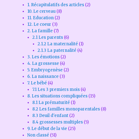
1. Récapitulatifs des articles
(2)
10. Le cerveau
(8)
11. Education
(2)
12. Le coeur
(3)
2. La famille
(7)
2.1 Les parents
(6)
2.1.2 La maternalité
(1)
2.1.3 La paternalité
(4)
3. Les émotions
(2)
4. La grossesse
(4)
5. Embryogenèse
(2)
6. La naissance
(3)
7. Le bébé
(4)
7.1 Les 3 premiers mois
(4)
8. Les situations compliquées
(15)
8.1 La prématurité
(1)
8.2 Les familles monoparentales
(8)
8.3 Deuil d'enfant
(2)
8.4 grossesses multiples
(5)
9. Le début de la vie
(25)
Non classé
(51)