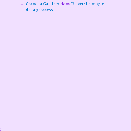
Cornelia Gauthier
dans
L’hiver: La magie
de la grossesse
à
s