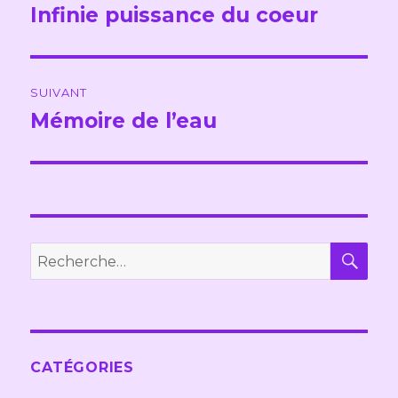
de
Infinie puissance du coeur
Publication
précédente :
l’article
SUIVANT
Mémoire de l’eau
Publication
suivante :
REC
Recherche
pour :
CATÉGORIES