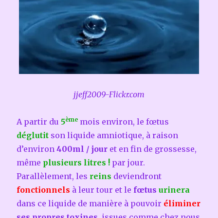
jjeff2009-Flickr.com
ème
A partir du
5
mois environ, le fœtus
déglutit
son liquide amniotique, à raison
d’environ
400ml / jour
et en fin de grossesse,
même
plusieurs litres !
par jour.
Parallèlement, les
reins
deviendront
fonctionnels
à leur tour et le
fœtus
urinera
dans ce liquide de manière à pouvoir
éliminer
ses propres toxines
, issues comme chez nous