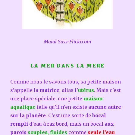
Maral Sass-Flickr.com
LA MER DANS LA MERE
Comme nous le savons tous, sa petite maison
s’appelle la
matrice
, alias l’
utérus
. Mais c’est
une place spéciale, une petite
maison
aquatique
telle qu’il n’en existe
aucune autre
sur la planète
. C’est une sorte de
bocal
rempli
d’eau à raz bord, mais un bocal
aux
parois
souples
,
fluides
comme
seule
l’eau